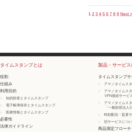
1
2
3
4
5
6
7
8
9
Next 
タイムスタンプとは
製品・サービス
役割
タイムスタンプサ
仕組み
アマノタイムスタ
利用目的
アマノタイムスタ
VPN接続サービ
知的財産とタイムスタンプ
アマノタイムスタ
電子帳簿保存とタイムスタンプ
「一般財団法人
医療情報とタイムスタンプ
時刻配信・監査
必要性
旧サービスにつ
法律ガイドライン
商品測定フローチ