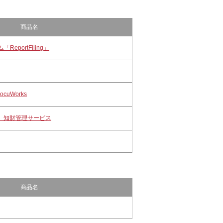
商品名
eportFiling」
cuWorks
 知財管理サービス
商品名