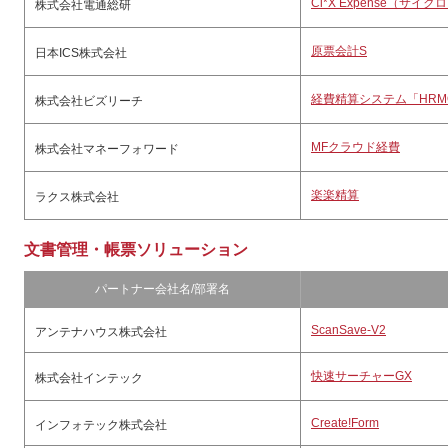
Ci*X Expense（サ
株式会社電通総研
原票会計S
日本ICS株式会社
経費精算システム「HRMO
株式会社ビズリーチ
MFクラウド経費
株式会社マネーフォワード
楽楽精算
ラクス株式会社
文書管理・帳票ソリューション
パートナー会社名/部署名
ScanSave-V2
アンテナハウス株式会社
快速サーチャーGX
株式会社インテック
Create!Form
インフォテック株式会社