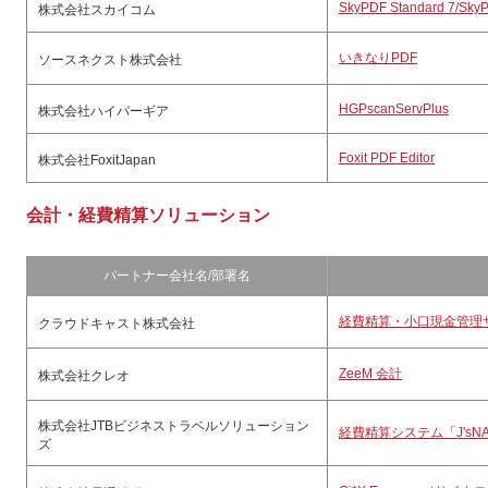
SkyPDF Standard 7/SkyP
株式会社スカイコム
いきなりPDF
ソースネクスト株式会社
HGPscanServPlus
株式会社ハイパーギア
Foxit PDF Editor
株式会社FoxitJapan
会計・経費精算ソリューション
パートナー会社名/部署名
経費精算・小口現金管理サー
クラウドキャスト株式会社
ZeeM 会計
株式会社クレオ
株式会社JTBビジネストラベルソリューション
経費精算システム「J'sNAV
ズ