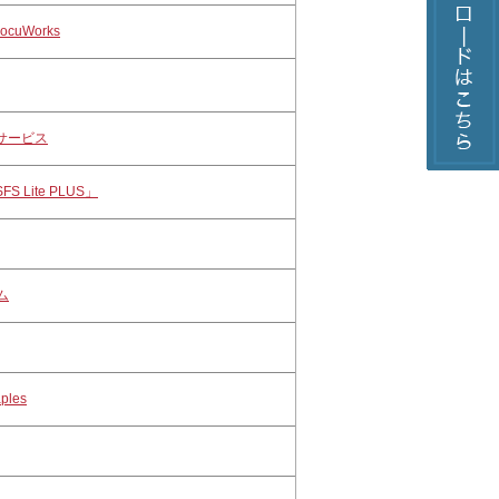
cuWorks
サービス
Lite PLUS」
ム
les