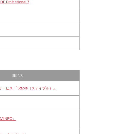
DF Professional 7
商品名
ビス 「Staple（ステイプル）」
I NEO」