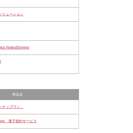
ソリューション
s Notes/Domino
2
商品名
ンナップワン」
sonne 電子契約サービス