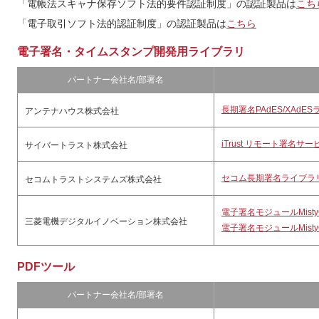
「電帳法スキャナ保存ソフト法的要件認証制度」の認証製品は
こち
「電子取引ソフト法的認証制度」の認証製品は
こちら
電子署名・タイムスタンプ開発用ライブラリ
パートナー会社名/部署名
長期署名PAdES/XAdE
アンテナハウス株式会社
iTrust リモート署名サー
サイバートラスト株式会社
セコム長期署名ライブラ
セコムトラストシステムズ株式会社
電子署名モジュールMistyG
三菱電機デジタルイノベーション株式会社
電子署名モジュールMistyG
PDFツール
パートナー会社名/部署名