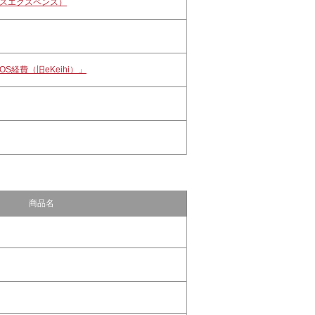
イクロスエクスペンス）
S経費（旧eKeihi）」
商品名