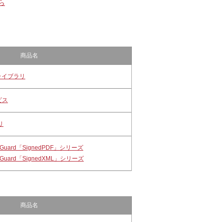
ら
商品名
Sライブラリ
ビス
リ
uard「SignedPDF」シリーズ
uard「SignedXML」シリーズ
商品名