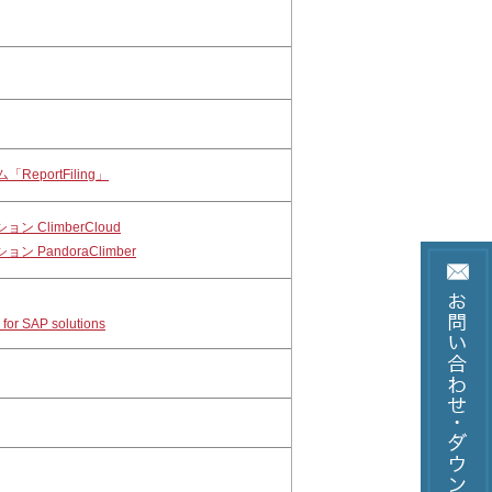
eportFiling」
 ClimberCloud
PandoraClimber
for SAP solutions