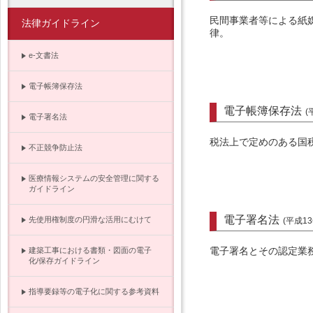
民間事業者等による紙
法律ガイドライン
律。
e-文書法
電子帳簿保存法
電子帳簿保存法
(
電子署名法
税法上で定めのある国
不正競争防止法
医療情報システムの安全管理に関する
ガイドライン
電子署名法
先使用権制度の円滑な活用にむけて
(平成1
電子署名とその認定業
建築工事における書類・図面の電子
化/保存ガイドライン
指導要録等の電子化に関する参考資料