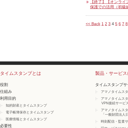
【終了】【オンライ
保護での活用（初級
<< Back
1
2
3
4
5
6
7
8
タイムスタンプとは
製品・サービス
役割
タイムスタンプサ
仕組み
アマノタイムスタ
利用目的
アマノタイムスタ
VPN接続サービ
知的財産とタイムスタンプ
アマノタイムスタ
電子帳簿保存とタイムスタンプ
「一般財団法人
医療情報とタイムスタンプ
時刻配信・監査
必要性