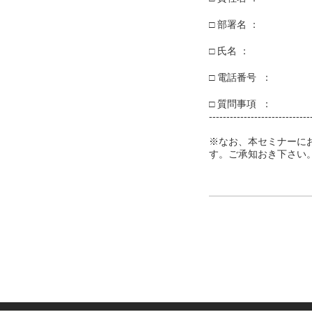
□ 部署名 ：
□ 氏名 ：
□ 電話番号 ：
□ 質問事項 ：
-----------------------------
※なお、本セミナーに
す。ご承知おき下さい