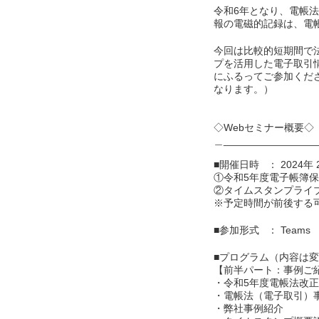
令和6年となり、電帳
報の電磁的記録は、電
今回は比較的短期間で
プを活用した電子取引
にふるってご参加くだ
なります。）
◇Webセミナー概要◇
＿_______________
■開催日時 ： 2024年 
①令和5年度電子帳簿保存
②タイムスタンプライブラ
※予定時間が前後する
■参加形式 ： Teams
■プログラム（内容は
【前半パート：事例ご
・令和5年度電帳法改
・電帳法（電子取引）
・弊社事例紹介